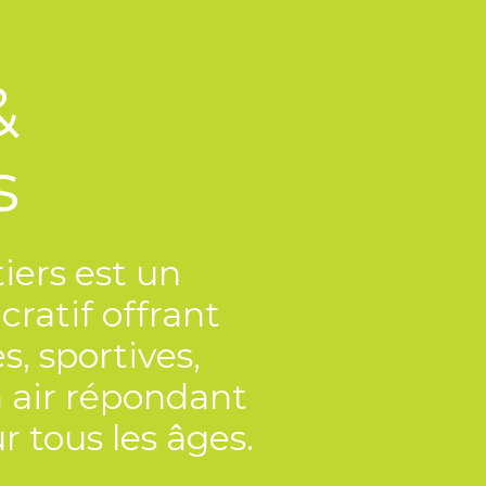
&
s
iers est un
ratif offrant
s, sportives,
n air répondant
r tous les âges.